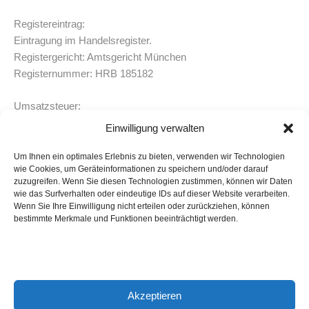
Registereintrag:
Eintragung im Handelsregister.
Registergericht: Amtsgericht München
Registernummer: HRB 185182
Umsatzsteuer:
Umsatzsteuer-Identifikationsnummer gemäß §27 a
Einwilligung verwalten
Umsatzsteuergesetz:
DE 815215369
Um Ihnen ein optimales Erlebnis zu bieten, verwenden wir Technologien
wie Cookies, um Geräteinformationen zu speichern und/oder darauf
zuzugreifen. Wenn Sie diesen Technologien zustimmen, können wir Daten
Aufsichtsbehörde:
wie das Surfverhalten oder eindeutige IDs auf dieser Website verarbeiten.
Landratsamt München
Wenn Sie Ihre Einwilligung nicht erteilen oder zurückziehen, können
bestimmte Merkmale und Funktionen beeinträchtigt werden.
Impressum
Datenschutz
Kontakt
Akzeptieren
Cookie-Richtlinie (EU)